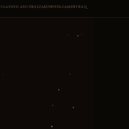
CLASSIFICA
SICUREZZA
BONUS
PAGAMENTI
FAQ